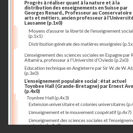
Progrès à réaliser quant à la nature et à la
distribution des enseignements en Suisse par
Georges Renard,, Professeur au Conservatoire
arts et métiers, ancien professeur à l'Universit
Lausanne
(p.1x0)
Moyens d'assurer la liberté de l'enseignement socia
(p.1x1)
Distribution générale des matières enseignées
(p.1x
L'enseignement des sciences sociales en Espagne par 
Altamira, professeur à l'Université d'Oviedo
(p.2x0)
Education technique en Angleterre par Sir W. de W. A
(p.3x0)
L'enseignement populaire social : état actuel
Toynbee Hall (Grande-Bretagne) par Ernest Av
(p.4x0)
Toynbee Hall
(p.4x3)
Extension universitaire et colonies universitaires
(p.
L'enseignement et le mouvement coopératif
(p.4x7)
L'enseignement des sciences sociales et l'enseignem
primaire
(p.4x9)
Droits réservés - CNAM