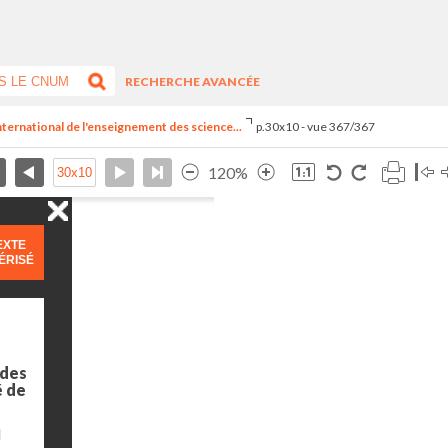
RECHERCHE AVANCÉE
nternational de l'enseignement des science...
p.30x10 - vue 367/367
120%
EXTE
ÉRISÉ
 des
é de
l