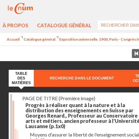
À PROPOS
CATALOGUE GÉNÉRAL
Accueil
Catalogue général
Exposition universelle. 1900. Paris - Congrès i
TABLE
T
DES
RECHERCHE DANS LE DOCUMENT
OC
MATIÈRES
PAGE DE TITRE (Première image)
Progrès à réaliser quant à la nature et à la
distribution des enseignements en Suisse par
Georges Renard,, Professeur au Conservatoire
arts et métiers, ancien professeur à l'Universit
Lausanne
(p.1x0)
Moyens d'assurer la liberté de l'enseignement socia