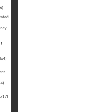
6)
Rafaël
bney
es
4x4)
ent
14)
4x17)