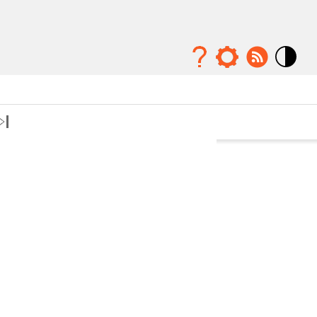
Mode
contraste
élévé