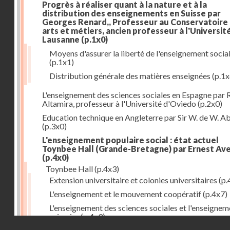
Progrès à réaliser quant à la nature et à la
distribution des enseignements en Suisse par
Georges Renard,, Professeur au Conservatoire
arts et métiers, ancien professeur à l'Universit
Lausanne
(p.1x0)
Moyens d'assurer la liberté de l'enseignement socia
(p.1x1)
Distribution générale des matières enseignées
(p.1x
L'enseignement des sciences sociales en Espagne par 
Altamira, professeur à l'Université d'Oviedo
(p.2x0)
Education technique en Angleterre par Sir W. de W. A
(p.3x0)
L'enseignement populaire social : état actuel
Toynbee Hall (Grande-Bretagne) par Ernest Av
(p.4x0)
Toynbee Hall
(p.4x3)
Extension universitaire et colonies universitaires
(p.
L'enseignement et le mouvement coopératif
(p.4x7)
L'enseignement des sciences sociales et l'enseignem
primaire
(p.4x9)
Droits réservés - CNAM