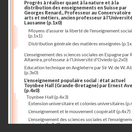
Progrès à réaliser quant à la nature et à la
distribution des enseignements en Suisse par
Georges Renard,, Professeur au Conservatoire
arts et métiers, ancien professeur à l'Universit
Lausanne
(p.1x0)
Moyens d'assurer la liberté de l'enseignement socia
(p.1x1)
Distribution générale des matières enseignées
(p.1x
L'enseignement des sciences sociales en Espagne par 
Altamira, professeur à l'Université d'Oviedo
(p.2x0)
Education technique en Angleterre par Sir W. de W. A
(p.3x0)
L'enseignement populaire social : état actuel
Toynbee Hall (Grande-Bretagne) par Ernest Av
(p.4x0)
Toynbee Hall
(p.4x3)
Extension universitaire et colonies universitaires
(p.
L'enseignement et le mouvement coopératif
(p.4x7)
L'enseignement des sciences sociales et l'enseignem
primaire
(p.4x9)
Droits réservés - CNAM