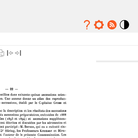
Mode
contraste
élévé