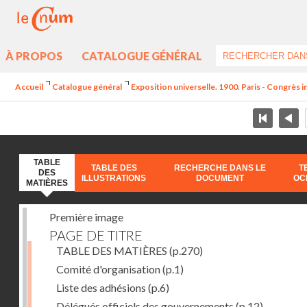
À PROPOS
CATALOGUE GÉNÉRAL
Accueil
Catalogue général
Exposition universelle. 1900. Paris - Congrès 
TABLE
TABLE DES
RECHERCHE DANS LE
T
DES
ILLUSTRATIONS
DOCUMENT
OC
MATIÈRES
Première image
PAGE DE TITRE
TABLE DES MATIÈRES
(p.270)
Comité d'organisation
(p.1)
Liste des adhésions
(p.6)
Délégués officiels des gouvernements
(p.12)