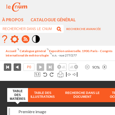
À PROPOS
CATALOGUE GÉNÉRAL
RECHERCHE AVANCÉE
Mode
contraste
Accueil
Catalogue général
Exposition universelle. 1900. Paris - Congrès
élévé
international de météorologie
n.n. - vue 277/277
90%
TABLE
TABLE DES
RECHERCHE DANS LE
T
DES
ILLUSTRATIONS
DOCUMENT
OC
MATIÈRES
Première image