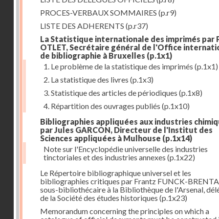
PROCES-VERBAUX SOMMAIRES
(p.r9)
LISTE DES ADHERENTS
(p.r37)
La Statistique internationale des imprimés par 
OTLET, Secrétaire général de l'Office internati
de bibliographie à Bruxelles
(p.1x1)
1. Le problème de la statistique des imprimés
(p.1x1)
2. La statistique des livres
(p.1x3)
3. Statistique des articles de périodiques
(p.1x8)
4. Répartition des ouvrages publiés
(p.1x10)
Bibliographies appliquées aux industries chimi
par Jules GARCON, Directeur de l'Institut des
Sciences appliquées à Mulhouse
(p.1x14)
Note sur l'Encyclopédie universelle des industries
tinctoriales et des industries annexes
(p.1x22)
Le Répertoire bibliographique universel et les
bibliographies critiques par Frantz FUNCK-BRENT
sous-bibliothécaire à la Bibliothèque de l'Arsenal, dé
de la Société des études historiques
(p.1x23)
Memorandum concerning the principles on which a