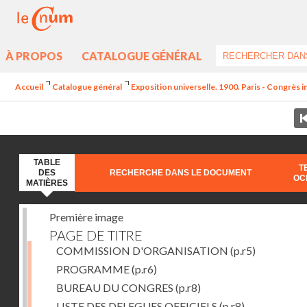
À PROPOS
CATALOGUE GÉNÉRAL
Accueil
Catalogue général
Exposition universelle. 1900. Paris - Congrès i
TABLE
T
DES
RECHERCHE DANS LE DOCUMENT
OC
MATIÈRES
Première image
PAGE DE TITRE
COMMISSION D'ORGANISATION
(p.r5)
PROGRAMME
(p.r6)
BUREAU DU CONGRES
(p.r8)
LISTE DES DELEGUES OFFICIELS
(p.r8)