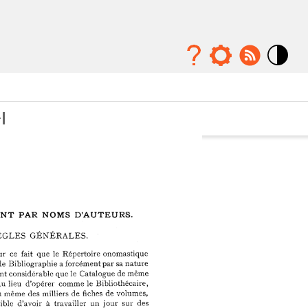
Mode
contraste
élévé