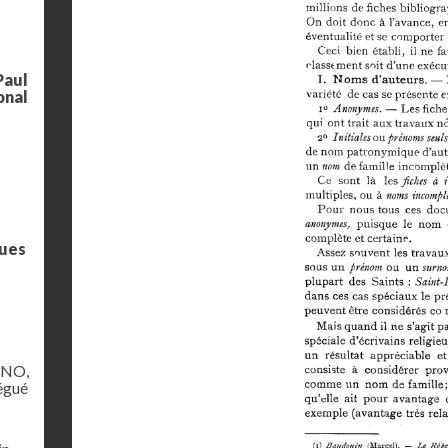
Paul
onal
ques
ANO,
légué