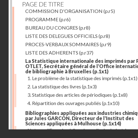
PAGE DE TITRE
COMMISSION D'ORGANISATION
(p.r5)
PROGRAMME
(p.r6)
BUREAU DU CONGRES
(p.r8)
LISTE DES DELEGUES OFFICIELS
(p.r8)
PROCES-VERBAUX SOMMAIRES
(p.r9)
LISTE DES ADHERENTS
(p.r37)
La Statistique internationale des imprimés par 
OTLET, Secrétaire général de l'Office internati
de bibliographie à Bruxelles
(p.1x1)
1. Le problème de la statistique des imprimés
(p.1x1)
2. La statistique des livres
(p.1x3)
3. Statistique des articles de périodiques
(p.1x8)
4. Répartition des ouvrages publiés
(p.1x10)
Bibliographies appliquées aux industries chimi
par Jules GARCON, Directeur de l'Institut des
Sciences appliquées à Mulhouse
(p.1x14)
Note sur l'Encyclopédie universelle des industries
Droits réservés - CNAM
tinctoriales et des industries annexes
(p.1x22)