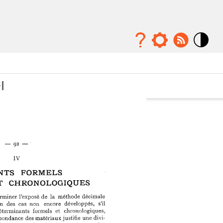
Mode
contraste
élévé