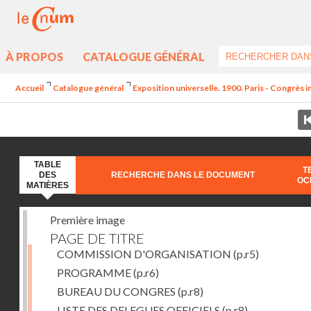
À PROPOS
CATALOGUE GÉNÉRAL
Accueil
Catalogue général
Exposition universelle. 1900. Paris - Congrès i
TABLE
T
DES
RECHERCHE DANS LE DOCUMENT
OC
MATIÈRES
Première image
PAGE DE TITRE
COMMISSION D'ORGANISATION
(p.r5)
PROGRAMME
(p.r6)
BUREAU DU CONGRES
(p.r8)
LISTE DES DELEGUES OFFICIELS
(p.r8)