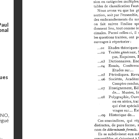
Paul
onal
ques
ANO,
légué