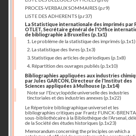
PROCES-VERBAUX SOMMAIRES
(p.r9)
LISTE DES ADHERENTS
(p.r37)
La Statistique internationale des imprimés par 
OTLET, Secrétaire général de l'Office internati
de bibliographie à Bruxelles
(p.1x1)
1. Le problème de la statistique des imprimés
(p.1x1)
2. La statistique des livres
(p.1x3)
3. Statistique des articles de périodiques
(p.1x8)
4. Répartition des ouvrages publiés
(p.1x10)
Bibliographies appliquées aux industries chimi
par Jules GARCON, Directeur de l'Institut des
Sciences appliquées à Mulhouse
(p.1x14)
Note sur l'Encyclopédie universelle des industries
tinctoriales et des industries annexes
(p.1x22)
Le Répertoire bibliographique universel et les
bibliographies critiques par Frantz FUNCK-BRENT
sous-bibliothécaire à la Bibliothèque de l'Arsenal, dé
de la Société des études historiques
(p.1x23)
Memorandum concerning the principles on which a