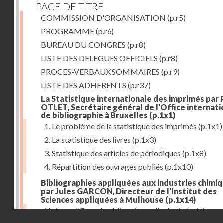
PAGE DE TITRE
COMMISSION D'ORGANISATION
(p.r5)
PROGRAMME
(p.r6)
BUREAU DU CONGRES
(p.r8)
LISTE DES DELEGUES OFFICIELS
(p.r8)
PROCES-VERBAUX SOMMAIRES
(p.r9)
LISTE DES ADHERENTS
(p.r37)
La Statistique internationale des imprimés par 
OTLET, Secrétaire général de l'Office internati
de bibliographie à Bruxelles
(p.1x1)
1. Le problème de la statistique des imprimés
(p.1x1)
2. La statistique des livres
(p.1x3)
3. Statistique des articles de périodiques
(p.1x8)
4. Répartition des ouvrages publiés
(p.1x10)
Bibliographies appliquées aux industries chimi
par Jules GARCON, Directeur de l'Institut des
Sciences appliquées à Mulhouse
(p.1x14)
Note sur l'Encyclopédie universelle des industries
Droits réservés - CNAM
tinctoriales et des industries annexes
(p.1x22)