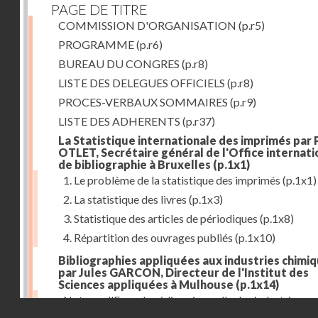
PAGE DE TITRE
COMMISSION D'ORGANISATION
(p.r5)
PROGRAMME
(p.r6)
BUREAU DU CONGRES
(p.r8)
LISTE DES DELEGUES OFFICIELS
(p.r8)
PROCES-VERBAUX SOMMAIRES
(p.r9)
LISTE DES ADHERENTS
(p.r37)
La Statistique internationale des imprimés par 
OTLET, Secrétaire général de l'Office internati
de bibliographie à Bruxelles
(p.1x1)
1. Le problème de la statistique des imprimés
(p.1x1)
2. La statistique des livres
(p.1x3)
3. Statistique des articles de périodiques
(p.1x8)
4. Répartition des ouvrages publiés
(p.1x10)
Bibliographies appliquées aux industries chimi
par Jules GARCON, Directeur de l'Institut des
Sciences appliquées à Mulhouse
(p.1x14)
Note sur l'Encyclopédie universelle des industries
Droits réservés - CNAM
tinctoriales et des industries annexes
(p.1x22)