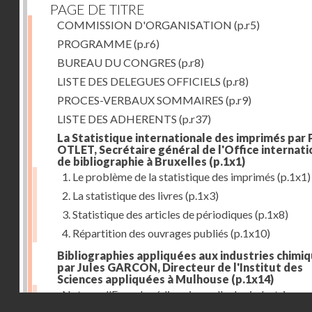
PAGE DE TITRE
COMMISSION D'ORGANISATION
(p.r5)
PROGRAMME
(p.r6)
BUREAU DU CONGRES
(p.r8)
LISTE DES DELEGUES OFFICIELS
(p.r8)
PROCES-VERBAUX SOMMAIRES
(p.r9)
LISTE DES ADHERENTS
(p.r37)
La Statistique internationale des imprimés par 
OTLET, Secrétaire général de l'Office internati
de bibliographie à Bruxelles
(p.1x1)
1. Le problème de la statistique des imprimés
(p.1x1)
2. La statistique des livres
(p.1x3)
3. Statistique des articles de périodiques
(p.1x8)
4. Répartition des ouvrages publiés
(p.1x10)
Bibliographies appliquées aux industries chimi
par Jules GARCON, Directeur de l'Institut des
Sciences appliquées à Mulhouse
(p.1x14)
Note sur l'Encyclopédie universelle des industries
Droits réservés - CNAM
tinctoriales et des industries annexes
(p.1x22)