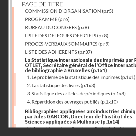
PAGE DE TITRE
COMMISSION D'ORGANISATION
(p.r5)
PROGRAMME
(p.r6)
BUREAU DU CONGRES
(p.r8)
LISTE DES DELEGUES OFFICIELS
(p.r8)
PROCES-VERBAUX SOMMAIRES
(p.r9)
LISTE DES ADHERENTS
(p.r37)
La Statistique internationale des imprimés par 
OTLET, Secrétaire général de l'Office internati
de bibliographie à Bruxelles
(p.1x1)
1. Le problème de la statistique des imprimés
(p.1x1)
2. La statistique des livres
(p.1x3)
3. Statistique des articles de périodiques
(p.1x8)
4. Répartition des ouvrages publiés
(p.1x10)
Bibliographies appliquées aux industries chimi
par Jules GARCON, Directeur de l'Institut des
Sciences appliquées à Mulhouse
(p.1x14)
Note sur l'Encyclopédie universelle des industries
Droits réservés - CNAM
tinctoriales et des industries annexes
(p.1x22)