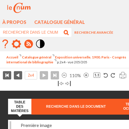
À PROPOS
CATALOGUE GÉNÉRAL
RECHERCHE AVANCÉE
Mode
contraste
Accueil
Catalogue général
Exposition universelle. 1900. Paris - Congrès
élévé
international de bibliographie
p.2x4 - vue 205/205
110%
TABLE
T
DES
RECHERCHE DANS LE DOCUMENT
OC
MATIÈRES
Première image