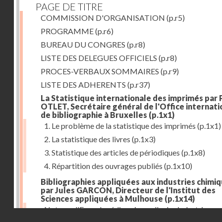
PAGE DE TITRE
COMMISSION D'ORGANISATION
(p.r5)
PROGRAMME
(p.r6)
BUREAU DU CONGRES
(p.r8)
LISTE DES DELEGUES OFFICIELS
(p.r8)
PROCES-VERBAUX SOMMAIRES
(p.r9)
LISTE DES ADHERENTS
(p.r37)
La Statistique internationale des imprimés par 
OTLET, Secrétaire général de l'Office internati
de bibliographie à Bruxelles
(p.1x1)
1. Le problème de la statistique des imprimés
(p.1x1)
2. La statistique des livres
(p.1x3)
3. Statistique des articles de périodiques
(p.1x8)
4. Répartition des ouvrages publiés
(p.1x10)
Bibliographies appliquées aux industries chimi
par Jules GARCON, Directeur de l'Institut des
Sciences appliquées à Mulhouse
(p.1x14)
Note sur l'Encyclopédie universelle des industries
Droits réservés - CNAM
tinctoriales et des industries annexes
(p.1x22)