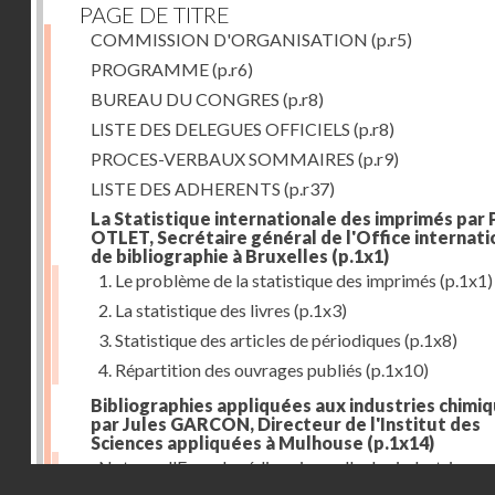
PAGE DE TITRE
COMMISSION D'ORGANISATION
(p.r5)
PROGRAMME
(p.r6)
BUREAU DU CONGRES
(p.r8)
LISTE DES DELEGUES OFFICIELS
(p.r8)
PROCES-VERBAUX SOMMAIRES
(p.r9)
LISTE DES ADHERENTS
(p.r37)
La Statistique internationale des imprimés par 
OTLET, Secrétaire général de l'Office internati
de bibliographie à Bruxelles
(p.1x1)
1. Le problème de la statistique des imprimés
(p.1x1)
2. La statistique des livres
(p.1x3)
3. Statistique des articles de périodiques
(p.1x8)
4. Répartition des ouvrages publiés
(p.1x10)
Bibliographies appliquées aux industries chimi
par Jules GARCON, Directeur de l'Institut des
Sciences appliquées à Mulhouse
(p.1x14)
Note sur l'Encyclopédie universelle des industries
Droits réservés - CNAM
tinctoriales et des industries annexes
(p.1x22)