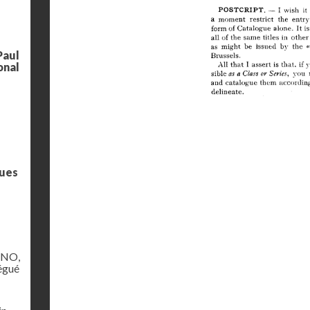
Paul
onal
ques
ANO,
légué