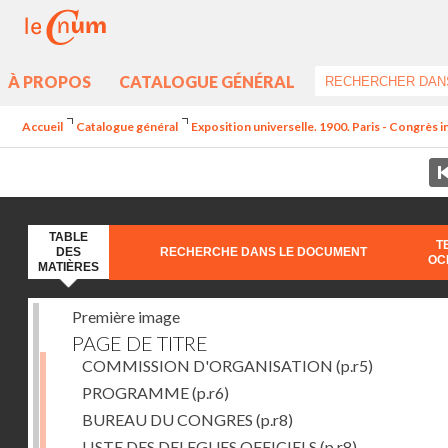
À PROPOS
CATALOGUE GÉNÉRAL
Accueil
Catalogue général
Exposition universelle. 1900. Paris - Congrès i
TABLE
T
DES
RECHERCHE DANS LE DOCUMENT
OC
MATIÈRES
Première image
PAGE DE TITRE
COMMISSION D'ORGANISATION
(p.r5)
PROGRAMME
(p.r6)
BUREAU DU CONGRES
(p.r8)
LISTE DES DELEGUES OFFICIELS
(p.r8)