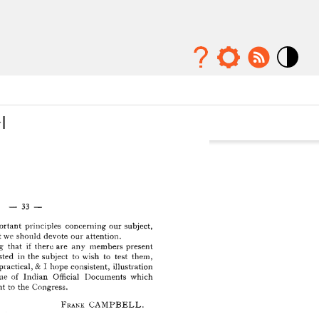
Mode
contraste
élévé