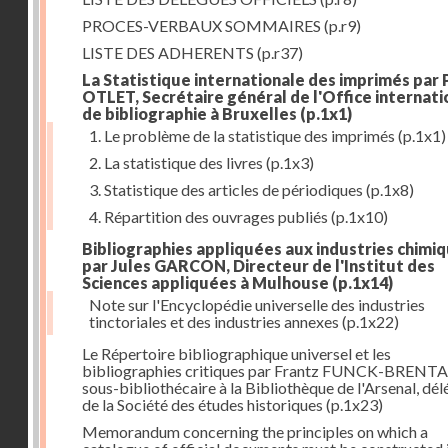
PROCES-VERBAUX SOMMAIRES
(p.r9)
LISTE DES ADHERENTS
(p.r37)
La Statistique internationale des imprimés par 
OTLET, Secrétaire général de l'Office internati
de bibliographie à Bruxelles
(p.1x1)
1. Le problème de la statistique des imprimés
(p.1x1)
2. La statistique des livres
(p.1x3)
3. Statistique des articles de périodiques
(p.1x8)
4. Répartition des ouvrages publiés
(p.1x10)
Bibliographies appliquées aux industries chimi
par Jules GARCON, Directeur de l'Institut des
Sciences appliquées à Mulhouse
(p.1x14)
Note sur l'Encyclopédie universelle des industries
tinctoriales et des industries annexes
(p.1x22)
Le Répertoire bibliographique universel et les
bibliographies critiques par Frantz FUNCK-BRENT
sous-bibliothécaire à la Bibliothèque de l'Arsenal, dé
de la Société des études historiques
(p.1x23)
Memorandum concerning the principles on which a