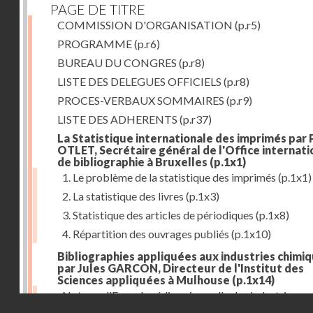
PAGE DE TITRE
COMMISSION D'ORGANISATION
(p.r5)
PROGRAMME
(p.r6)
BUREAU DU CONGRES
(p.r8)
LISTE DES DELEGUES OFFICIELS
(p.r8)
PROCES-VERBAUX SOMMAIRES
(p.r9)
LISTE DES ADHERENTS
(p.r37)
La Statistique internationale des imprimés par 
OTLET, Secrétaire général de l'Office internati
de bibliographie à Bruxelles
(p.1x1)
1. Le problème de la statistique des imprimés
(p.1x1)
2. La statistique des livres
(p.1x3)
3. Statistique des articles de périodiques
(p.1x8)
4. Répartition des ouvrages publiés
(p.1x10)
Bibliographies appliquées aux industries chimi
par Jules GARCON, Directeur de l'Institut des
Sciences appliquées à Mulhouse
(p.1x14)
Note sur l'Encyclopédie universelle des industries
Droits réservés - CNAM
tinctoriales et des industries annexes
(p.1x22)