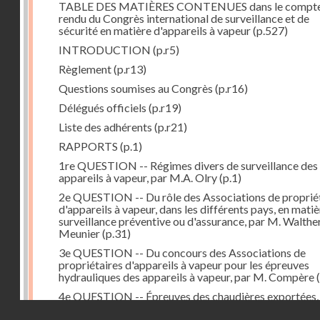
TABLE DES MATIÈRES CONTENUES dans le compt
rendu du Congrès international de surveillance et de
sécurité en matière d'appareils à vapeur
(p.527)
INTRODUCTION
(p.r5)
Règlement
(p.r13)
Questions soumises au Congrès
(p.r16)
Délégués officiels
(p.r19)
Liste des adhérents
(p.r21)
RAPPORTS
(p.1)
1re QUESTION -- Régimes divers de surveillance des
appareils à vapeur, par M.A. Olry
(p.1)
2e QUESTION -- Du rôle des Associations de proprié
d'appareils à vapeur, dans les différents pays, en mati
surveillance préventive ou d'assurance, par M. Walthe
Meunier
(p.31)
3e QUESTION -- Du concours des Associations de
propriétaires d'appareils à vapeur pour les épreuves
hydrauliques des appareils à vapeur, par M. Compère
(
4e QUESTION -- Épreuves des chaudières exportées,
M. Sauvage
(p.81)
Droits réservés - CNAM