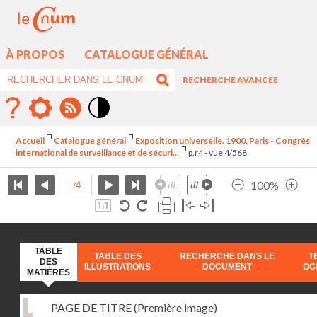
À PROPOS
CATALOGUE GÉNÉRAL
RECHERCHE AVANCÉE
Mode
contraste
Accueil
Catalogue général
Exposition universelle. 1900. Paris - Congrès
élévé
international de surveillance et de sécuri...
p.r4 - vue 4/568
100%
TABLE
TABLE DES
RECHERCHE DANS LE
T
DES
ILLUSTRATIONS
DOCUMENT
OC
MATIÈRES
PAGE DE TITRE (Première image)