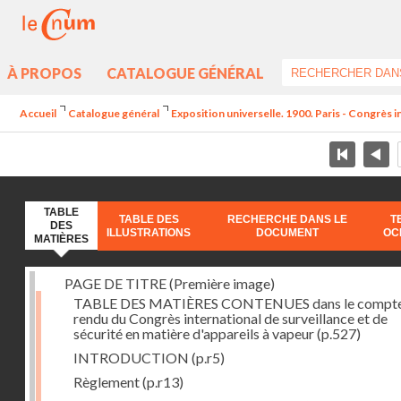
À PROPOS
CATALOGUE GÉNÉRAL
Accueil
Catalogue général
Exposition universelle. 1900. Paris - Congrès in
TABLE
TABLE DES
RECHERCHE DANS LE
T
DES
ILLUSTRATIONS
DOCUMENT
OC
MATIÈRES
PAGE DE TITRE (Première image)
TABLE DES MATIÈRES CONTENUES dans le compt
rendu du Congrès international de surveillance et de
sécurité en matière d'appareils à vapeur
(p.527)
INTRODUCTION
(p.r5)
Règlement
(p.r13)