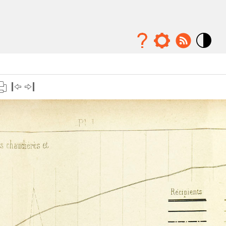
Mode
contraste
élévé