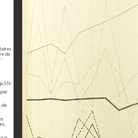
taires
ère de
r-
p.55)
 par
s de
es
es,
 par