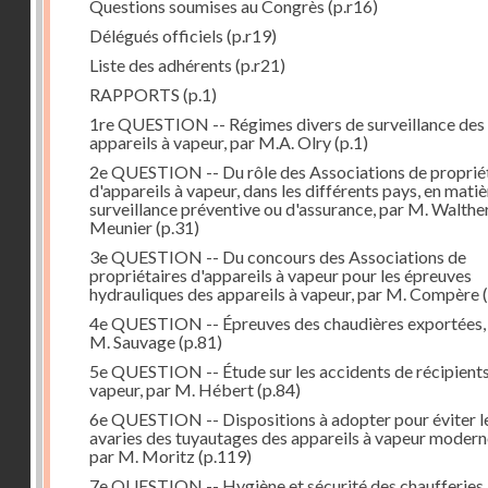
Questions soumises au Congrès
(p.r16)
Délégués officiels
(p.r19)
Liste des adhérents
(p.r21)
RAPPORTS
(p.1)
1re QUESTION -- Régimes divers de surveillance des
appareils à vapeur, par M.A. Olry
(p.1)
2e QUESTION -- Du rôle des Associations de proprié
d'appareils à vapeur, dans les différents pays, en mati
surveillance préventive ou d'assurance, par M. Walthe
Meunier
(p.31)
3e QUESTION -- Du concours des Associations de
propriétaires d'appareils à vapeur pour les épreuves
hydrauliques des appareils à vapeur, par M. Compère
(
4e QUESTION -- Épreuves des chaudières exportées,
M. Sauvage
(p.81)
5e QUESTION -- Étude sur les accidents de récipient
vapeur, par M. Hébert
(p.84)
6e QUESTION -- Dispositions à adopter pour éviter l
avaries des tuyautages des appareils à vapeur modern
par M. Moritz
(p.119)
7e QUESTION -- Hygiène et sécurité des chaufferies,