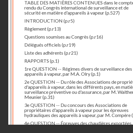
TABLE DES MATIÈRES CONTENUES dans le compt
rendu du Congrès international de surveillance et de
sécurité en matière d'appareils à vapeur
(p.527)
INTRODUCTION
(p.r5)
Règlement
(p.r13)
Questions soumises au Congrès
(p.r16)
Délégués officiels
(p.r19)
Liste des adhérents
(p.r21)
RAPPORTS
(p.1)
1re QUESTION -- Régimes divers de surveillance des
appareils à vapeur, par M.A. Olry
(p.1)
2e QUESTION -- Du rôle des Associations de proprié
d'appareils à vapeur, dans les différents pays, en mati
surveillance préventive ou d'assurance, par M. Walthe
Meunier
(p.31)
3e QUESTION -- Du concours des Associations de
propriétaires d'appareils à vapeur pour les épreuves
hydrauliques des appareils à vapeur, par M. Compère
(
4e QUESTION -- Épreuves des chaudières exportées,
M. Sauvage
(p.81)
Droits réservés - CNAM