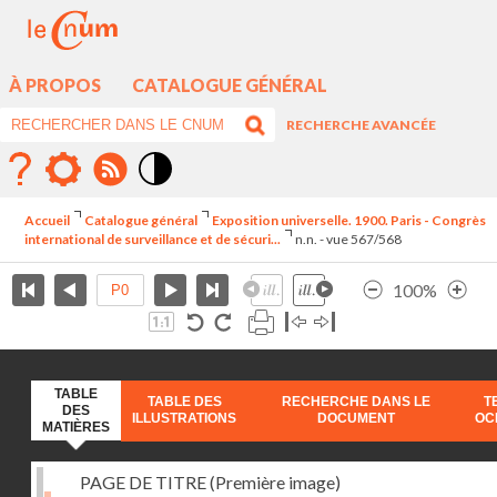
À PROPOS
CATALOGUE GÉNÉRAL
RECHERCHE AVANCÉE
Mode
contraste
Accueil
Catalogue général
Exposition universelle. 1900. Paris - Congrès
élévé
international de surveillance et de sécuri...
n.n. - vue 567/568
100%
TABLE
TABLE DES
RECHERCHE DANS LE
T
DES
ILLUSTRATIONS
DOCUMENT
OC
MATIÈRES
PAGE DE TITRE (Première image)