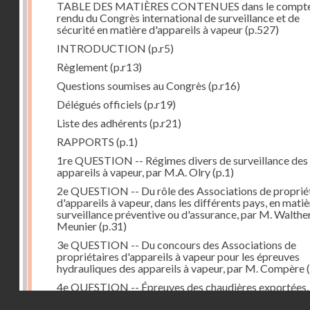
TABLE DES MATIÈRES CONTENUES dans le compt
rendu du Congrès international de surveillance et de
sécurité en matière d'appareils à vapeur
(p.527)
INTRODUCTION
(p.r5)
Règlement
(p.r13)
Questions soumises au Congrès
(p.r16)
Délégués officiels
(p.r19)
Liste des adhérents
(p.r21)
RAPPORTS
(p.1)
1re QUESTION -- Régimes divers de surveillance des
appareils à vapeur, par M.A. Olry
(p.1)
2e QUESTION -- Du rôle des Associations de proprié
d'appareils à vapeur, dans les différents pays, en mati
surveillance préventive ou d'assurance, par M. Walthe
Meunier
(p.31)
3e QUESTION -- Du concours des Associations de
propriétaires d'appareils à vapeur pour les épreuves
hydrauliques des appareils à vapeur, par M. Compère
(
4e QUESTION -- Épreuves des chaudières exportées,
M. Sauvage
(p.81)
Droits réservés - CNAM