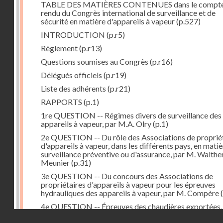
TABLE DES MATIÈRES CONTENUES dans le compt
rendu du Congrès international de surveillance et de
sécurité en matière d'appareils à vapeur
(p.527)
INTRODUCTION
(p.r5)
Règlement
(p.r13)
Questions soumises au Congrès
(p.r16)
Délégués officiels
(p.r19)
Liste des adhérents
(p.r21)
RAPPORTS
(p.1)
1re QUESTION -- Régimes divers de surveillance des
appareils à vapeur, par M.A. Olry
(p.1)
2e QUESTION -- Du rôle des Associations de proprié
d'appareils à vapeur, dans les différents pays, en mati
surveillance préventive ou d'assurance, par M. Walthe
Meunier
(p.31)
3e QUESTION -- Du concours des Associations de
propriétaires d'appareils à vapeur pour les épreuves
hydrauliques des appareils à vapeur, par M. Compère
(
4e QUESTION -- Épreuves des chaudières exportées,
M. Sauvage
(p.81)
Droits réservés - CNAM