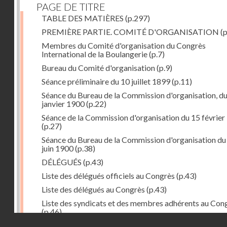
PAGE DE TITRE
TABLE DES MATIÈRES
(p.297)
PREMIÈRE PARTIE. COMITÉ D'ORGANISATION
(p
Membres du Comité d'organisation du Congrès
International de la Boulangerie
(p.7)
Bureau du Comité d'organisation
(p.9)
Séance préliminaire du 10 juillet 1899
(p.11)
Séance du Bureau de la Commission d'organisation, d
janvier 1900
(p.22)
Séance de la Commission d'organisation du 15 février
(p.27)
Séance du Bureau de la Commission d'organisation du
juin 1900
(p.38)
DÉLÉGUÉS
(p.43)
Liste des délégués officiels au Congrès
(p.43)
Liste des délégués au Congrès
(p.43)
Liste des syndicats et des membres adhérents au Con
(p.46)
Droits réservés - CNAM
DEUXIÈME PARTIE. LE CONGRÈS
(p.51)