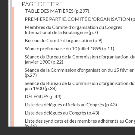
PAGE DE TITRE
TABLE DES MATIÈRES
(p.297)
PREMIÈRE PARTIE. COMITÉ D'ORGANISATION
(p
Membres du Comité d'organisation du Congrès
International de la Boulangerie
(p.7)
Bureau du Comité d'organisation
(p.9)
Séance préliminaire du 10 juillet 1899
(p.11)
Séance du Bureau de la Commission d'organisation, d
janvier 1900
(p.22)
Séance de la Commission d'organisation du 15 février
(p.27)
Séance du Bureau de la Commission d'organisation du
juin 1900
(p.38)
DÉLÉGUÉS
(p.43)
Liste des délégués officiels au Congrès
(p.43)
Liste des délégués au Congrès
(p.43)
Liste des syndicats et des membres adhérents au Con
(p.46)
Droits réservés - CNAM
DEUXIÈME PARTIE. LE CONGRÈS
(p.51)