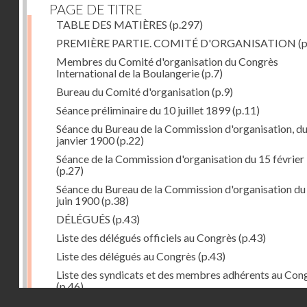
PAGE DE TITRE
TABLE DES MATIÈRES
(p.297)
PREMIÈRE PARTIE. COMITÉ D'ORGANISATION
(p
Membres du Comité d'organisation du Congrès
International de la Boulangerie
(p.7)
Bureau du Comité d'organisation
(p.9)
Séance préliminaire du 10 juillet 1899
(p.11)
Séance du Bureau de la Commission d'organisation, d
janvier 1900
(p.22)
Séance de la Commission d'organisation du 15 février
(p.27)
Séance du Bureau de la Commission d'organisation du
juin 1900
(p.38)
DÉLÉGUÉS
(p.43)
Liste des délégués officiels au Congrès
(p.43)
Liste des délégués au Congrès
(p.43)
Liste des syndicats et des membres adhérents au Con
(p.46)
Droits réservés - CNAM
DEUXIÈME PARTIE. LE CONGRÈS
(p.51)