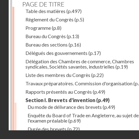
PAGE DE TITRE
Table des matières
(p.497)
Règlement du Congrès
(p.5)
Programme
(p.8)
Bureau du Congrès
(p.13)
Bureau des sections
(p.16)
Délégués des gouvernements
(p.17)
Délégation des Chambres de commerce, Chambres
syndicales, Sociétés savantes, industrielles
(p.19)
Liste des membres du Congrès
(p.22)
Travaux préparatoires. Commission d'organisation
(p
Rapports présentés au Congrès
(p.49)
Section I. Brevets d'invention
(p.49)
Du mode de délivrance des brevets
(p.49)
Enquête du Board of Trade en Angleterre, au sujet de
l'examen préalable
(p.69)
Durée des brevets
(p.72)
Droits réservés - CNAM
Définition de la brevetabilité
(p.74)