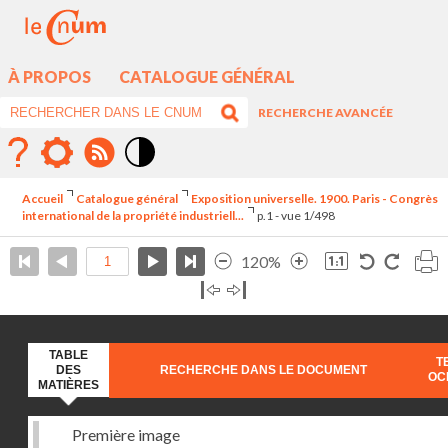
À PROPOS
CATALOGUE GÉNÉRAL
RECHERCHE AVANCÉE
Mode
contraste
Accueil
Catalogue général
Exposition universelle. 1900. Paris - Congrès
élévé
international de la propriété industriell...
p.1 - vue 1/498
120%
TABLE
T
DES
RECHERCHE DANS LE DOCUMENT
OC
MATIÈRES
Première image