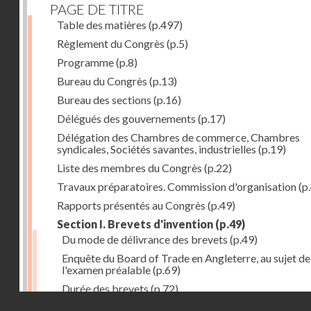
PAGE DE TITRE
Table des matières
(p.497)
Règlement du Congrès
(p.5)
Programme
(p.8)
Bureau du Congrès
(p.13)
Bureau des sections
(p.16)
Délégués des gouvernements
(p.17)
Délégation des Chambres de commerce, Chambres
syndicales, Sociétés savantes, industrielles
(p.19)
Liste des membres du Congrès
(p.22)
Travaux préparatoires. Commission d'organisation
(p
Rapports présentés au Congrès
(p.49)
Section I. Brevets d'invention
(p.49)
Du mode de délivrance des brevets
(p.49)
Enquête du Board of Trade en Angleterre, au sujet de
l'examen préalable
(p.69)
Durée des brevets
(p.72)
Droits réservés - CNAM
Définition de la brevetabilité
(p.74)