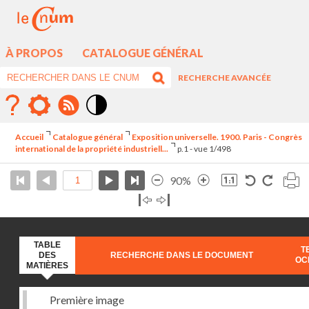
À PROPOS
CATALOGUE GÉNÉRAL
RECHERCHE AVANCÉE
Mode
contraste
Accueil
Catalogue général
Exposition universelle. 1900. Paris - Congrès
élévé
international de la propriété industriell...
p.1 - vue 1/498
90%
TABLE
T
DES
RECHERCHE DANS LE DOCUMENT
OC
MATIÈRES
Première image