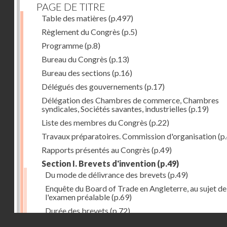
PAGE DE TITRE
Table des matières
(p.497)
Règlement du Congrès
(p.5)
Programme
(p.8)
Bureau du Congrès
(p.13)
Bureau des sections
(p.16)
Délégués des gouvernements
(p.17)
Délégation des Chambres de commerce, Chambres
syndicales, Sociétés savantes, industrielles
(p.19)
Liste des membres du Congrès
(p.22)
Travaux préparatoires. Commission d'organisation
(p
Rapports présentés au Congrès
(p.49)
Section I. Brevets d'invention
(p.49)
Du mode de délivrance des brevets
(p.49)
Enquête du Board of Trade en Angleterre, au sujet de
l'examen préalable
(p.69)
Durée des brevets
(p.72)
Droits réservés - CNAM
Définition de la brevetabilité
(p.74)