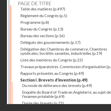
PAGE DE TITRE
Table des matières
(p.497)
Règlement du Congrès
(p.5)
Programme
(p.8)
Bureau du Congrès
(p.13)
Bureau des sections
(p.16)
Délégués des gouvernements
(p.17)
Délégation des Chambres de commerce, Chambres
syndicales, Sociétés savantes, industrielles
(p.19)
Liste des membres du Congrès
(p.22)
Travaux préparatoires. Commission d'organisation
(p
Rapports présentés au Congrès
(p.49)
Section I. Brevets d'invention
(p.49)
Du mode de délivrance des brevets
(p.49)
Enquête du Board of Trade en Angleterre, au sujet de
l'examen préalable
(p.69)
Durée des brevets
(p.72)
Droits réservés - CNAM
Définition de la brevetabilité
(p.74)