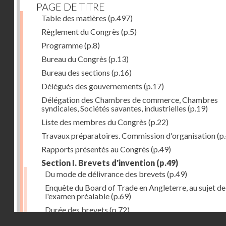
PAGE DE TITRE
Table des matières
(p.497)
Règlement du Congrès
(p.5)
Programme
(p.8)
Bureau du Congrès
(p.13)
Bureau des sections
(p.16)
Délégués des gouvernements
(p.17)
Délégation des Chambres de commerce, Chambres
syndicales, Sociétés savantes, industrielles
(p.19)
Liste des membres du Congrès
(p.22)
Travaux préparatoires. Commission d'organisation
(p
Rapports présentés au Congrès
(p.49)
Section I. Brevets d'invention
(p.49)
Du mode de délivrance des brevets
(p.49)
Enquête du Board of Trade en Angleterre, au sujet de
l'examen préalable
(p.69)
Durée des brevets
(p.72)
Droits réservés - CNAM
Définition de la brevetabilité
(p.74)