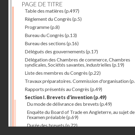
PAGE DE TITRE
Table des matières
(p.497)
Règlement du Congrès
(p.5)
Programme
(p.8)
Bureau du Congrès
(p.13)
Bureau des sections
(p.16)
Délégués des gouvernements
(p.17)
Délégation des Chambres de commerce, Chambres
syndicales, Sociétés savantes, industrielles
(p.19)
Liste des membres du Congrès
(p.22)
Travaux préparatoires. Commission d'organisation
(p
Rapports présentés au Congrès
(p.49)
Section I. Brevets d'invention
(p.49)
Du mode de délivrance des brevets
(p.49)
Enquête du Board of Trade en Angleterre, au sujet de
l'examen préalable
(p.69)
Durée des brevets
(p.72)
Droits réservés - CNAM
Définition de la brevetabilité
(p.74)