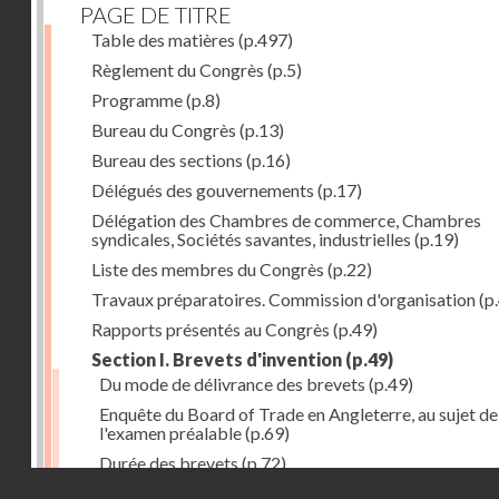
PAGE DE TITRE
Table des matières
(p.497)
Règlement du Congrès
(p.5)
Programme
(p.8)
Bureau du Congrès
(p.13)
Bureau des sections
(p.16)
Délégués des gouvernements
(p.17)
Délégation des Chambres de commerce, Chambres
syndicales, Sociétés savantes, industrielles
(p.19)
Liste des membres du Congrès
(p.22)
Travaux préparatoires. Commission d'organisation
(p
Rapports présentés au Congrès
(p.49)
Section I. Brevets d'invention
(p.49)
Du mode de délivrance des brevets
(p.49)
Enquête du Board of Trade en Angleterre, au sujet de
l'examen préalable
(p.69)
Durée des brevets
(p.72)
Droits réservés - CNAM
Définition de la brevetabilité
(p.74)