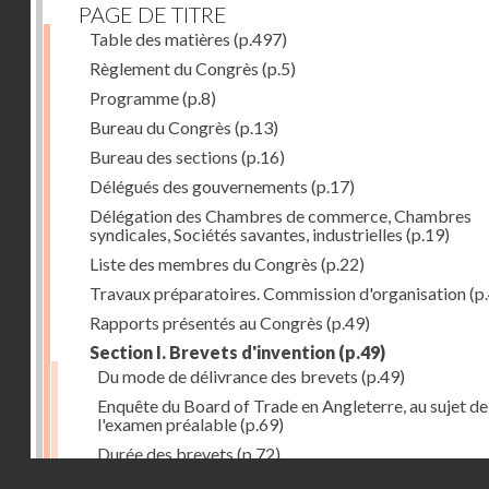
PAGE DE TITRE
Table des matières
(p.497)
Règlement du Congrès
(p.5)
Programme
(p.8)
Bureau du Congrès
(p.13)
Bureau des sections
(p.16)
Délégués des gouvernements
(p.17)
Délégation des Chambres de commerce, Chambres
syndicales, Sociétés savantes, industrielles
(p.19)
Liste des membres du Congrès
(p.22)
Travaux préparatoires. Commission d'organisation
(p
Rapports présentés au Congrès
(p.49)
Section I. Brevets d'invention
(p.49)
Du mode de délivrance des brevets
(p.49)
Enquête du Board of Trade en Angleterre, au sujet de
l'examen préalable
(p.69)
Durée des brevets
(p.72)
Droits réservés - CNAM
Définition de la brevetabilité
(p.74)