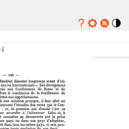
Mode
contraste
élévé