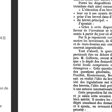
.43)
on de
ne