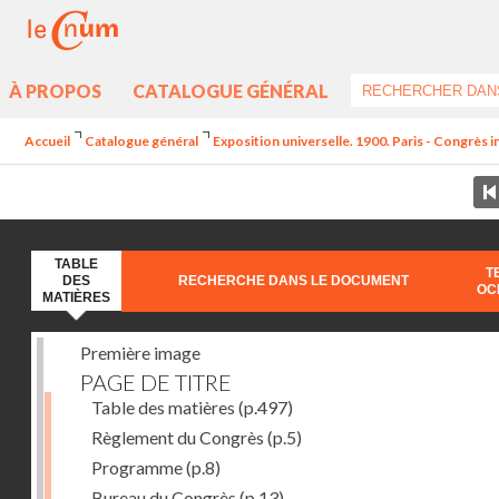
À PROPOS
CATALOGUE GÉNÉRAL
Accueil
Catalogue général
Exposition universelle. 1900. Paris - Congrès int
TABLE
T
DES
RECHERCHE DANS LE DOCUMENT
OC
MATIÈRES
Première image
PAGE DE TITRE
Table des matières
(p.497)
Règlement du Congrès
(p.5)
Programme
(p.8)
Bureau du Congrès
(p.13)