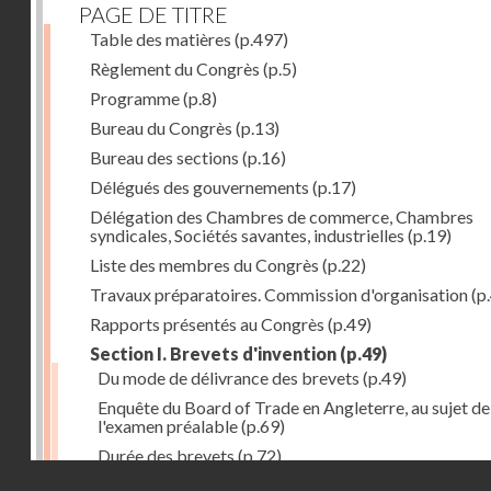
PAGE DE TITRE
Table des matières
(p.497)
Règlement du Congrès
(p.5)
Programme
(p.8)
Bureau du Congrès
(p.13)
Bureau des sections
(p.16)
Délégués des gouvernements
(p.17)
Délégation des Chambres de commerce, Chambres
syndicales, Sociétés savantes, industrielles
(p.19)
Liste des membres du Congrès
(p.22)
Travaux préparatoires. Commission d'organisation
(p
Rapports présentés au Congrès
(p.49)
Section I. Brevets d'invention
(p.49)
Du mode de délivrance des brevets
(p.49)
Enquête du Board of Trade en Angleterre, au sujet de
l'examen préalable
(p.69)
Durée des brevets
(p.72)
Droits réservés - CNAM
Définition de la brevetabilité
(p.74)