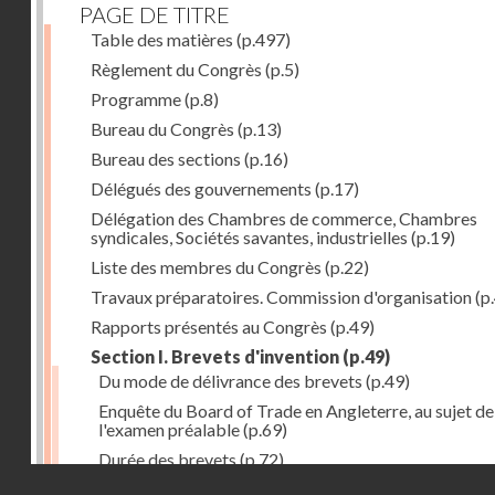
PAGE DE TITRE
Table des matières
(p.497)
Règlement du Congrès
(p.5)
Programme
(p.8)
Bureau du Congrès
(p.13)
Bureau des sections
(p.16)
Délégués des gouvernements
(p.17)
Délégation des Chambres de commerce, Chambres
syndicales, Sociétés savantes, industrielles
(p.19)
Liste des membres du Congrès
(p.22)
Travaux préparatoires. Commission d'organisation
(p
Rapports présentés au Congrès
(p.49)
Section I. Brevets d'invention
(p.49)
Du mode de délivrance des brevets
(p.49)
Enquête du Board of Trade en Angleterre, au sujet de
l'examen préalable
(p.69)
Durée des brevets
(p.72)
Droits réservés - CNAM
Définition de la brevetabilité
(p.74)