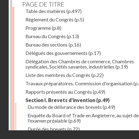
PAGE DE TITRE
Table des matières
(p.497)
Règlement du Congrès
(p.5)
Programme
(p.8)
Bureau du Congrès
(p.13)
Bureau des sections
(p.16)
Délégués des gouvernements
(p.17)
Délégation des Chambres de commerce, Chambres
syndicales, Sociétés savantes, industrielles
(p.19)
Liste des membres du Congrès
(p.22)
Travaux préparatoires. Commission d'organisation
(p
Rapports présentés au Congrès
(p.49)
Section I. Brevets d'invention
(p.49)
Du mode de délivrance des brevets
(p.49)
Enquête du Board of Trade en Angleterre, au sujet de
l'examen préalable
(p.69)
Durée des brevets
(p.72)
Droits réservés - CNAM
Définition de la brevetabilité
(p.74)