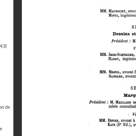
.43)
on de
ne