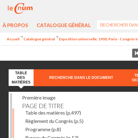
À PROPOS
CATALOGUE GÉNÉRAL
Accueil
Catalogue général
Exposition universelle. 1900. Paris - Congrès int
TABLE
T
DES
RECHERCHE DANS LE DOCUMENT
OC
MATIÈRES
Première image
PAGE DE TITRE
Table des matières
(p.497)
Règlement du Congrès
(p.5)
Programme
(p.8)
Bureau du Congrès
(p.13)