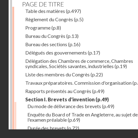
PAGE DE TITRE
Table des matières
(p.497)
Règlement du Congrès
(p.5)
Programme
(p.8)
Bureau du Congrès
(p.13)
Bureau des sections
(p.16)
Délégués des gouvernements
(p.17)
Délégation des Chambres de commerce, Chambres
syndicales, Sociétés savantes, industrielles
(p.19)
Liste des membres du Congrès
(p.22)
Travaux préparatoires. Commission d'organisation
(p
Rapports présentés au Congrès
(p.49)
Section I. Brevets d'invention
(p.49)
Du mode de délivrance des brevets
(p.49)
Enquête du Board of Trade en Angleterre, au sujet de
l'examen préalable
(p.69)
Durée des brevets
(p.72)
Droits réservés - CNAM
Définition de la brevetabilité
(p.74)