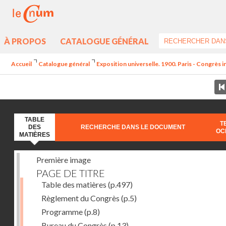
À PROPOS
CATALOGUE GÉNÉRAL
Accueil
Catalogue général
Exposition universelle. 1900. Paris - Congrès int
TABLE
T
DES
RECHERCHE DANS LE DOCUMENT
OC
MATIÈRES
Première image
PAGE DE TITRE
Table des matières
(p.497)
Règlement du Congrès
(p.5)
Programme
(p.8)
Bureau du Congrès
(p.13)