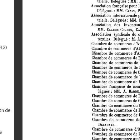
.43)
on de
ne