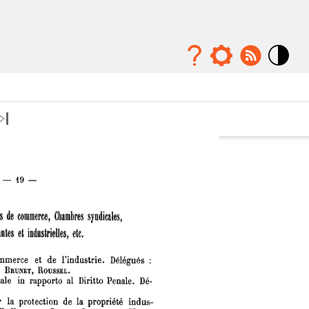
Mode
contraste
élévé