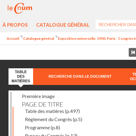
À PROPOS
CATALOGUE GÉNÉRAL
Accueil
Catalogue général
Exposition universelle. 1900. Paris - Congrès int
TABLE
T
DES
RECHERCHE DANS LE DOCUMENT
OC
MATIÈRES
Première image
PAGE DE TITRE
Table des matières
(p.497)
Règlement du Congrès
(p.5)
Programme
(p.8)
Bureau du Congrès
(p.13)