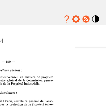
Mode
contraste
élévé