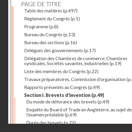
PAGE DE TITRE
Table des matières
(p.497)
Règlement du Congrès
(p.5)
Programme
(p.8)
Bureau du Congrès
(p.13)
Bureau des sections
(p.16)
Délégués des gouvernements
(p.17)
Délégation des Chambres de commerce, Chambres
syndicales, Sociétés savantes, industrielles
(p.19)
Liste des membres du Congrès
(p.22)
Travaux préparatoires. Commission d'organisation
(p
Rapports présentés au Congrès
(p.49)
Section I. Brevets d'invention
(p.49)
Du mode de délivrance des brevets
(p.49)
Enquête du Board of Trade en Angleterre, au sujet de
l'examen préalable
(p.69)
Durée des brevets
(p.72)
Droits réservés - CNAM
Définition de la brevetabilité
(p.74)