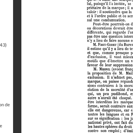
.43)
on de
ne