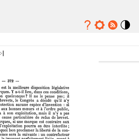
Mode
contraste
élévé