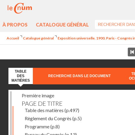
À PROPOS
CATALOGUE GÉNÉRAL
Accueil
Catalogue général
Exposition universelle. 1900. Paris - Congrès int
TABLE
T
DES
RECHERCHE DANS LE DOCUMENT
OC
MATIÈRES
Première image
PAGE DE TITRE
Table des matières
(p.497)
Règlement du Congrès
(p.5)
Programme
(p.8)
Bureau du Congrès
(p.13)