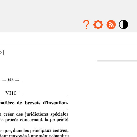
Mode
contraste
élévé