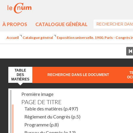
À PROPOS
CATALOGUE GÉNÉRAL
Accueil
Catalogue général
Exposition universelle. 1900. Paris - Congrès int
TABLE
T
DES
RECHERCHE DANS LE DOCUMENT
OC
MATIÈRES
Première image
PAGE DE TITRE
Table des matières
(p.497)
Règlement du Congrès
(p.5)
Programme
(p.8)
Bureau du Congrès
(p.13)