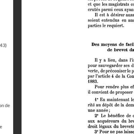
.43)
on de
ne