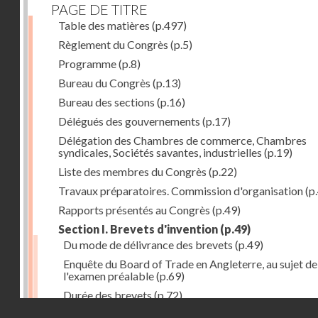
PAGE DE TITRE
Table des matières
(p.497)
Règlement du Congrès
(p.5)
Programme
(p.8)
Bureau du Congrès
(p.13)
Bureau des sections
(p.16)
Délégués des gouvernements
(p.17)
Délégation des Chambres de commerce, Chambres
syndicales, Sociétés savantes, industrielles
(p.19)
Liste des membres du Congrès
(p.22)
Travaux préparatoires. Commission d'organisation
(p
Rapports présentés au Congrès
(p.49)
Section I. Brevets d'invention
(p.49)
Du mode de délivrance des brevets
(p.49)
Enquête du Board of Trade en Angleterre, au sujet de
l'examen préalable
(p.69)
Durée des brevets
(p.72)
Droits réservés - CNAM
Définition de la brevetabilité
(p.74)