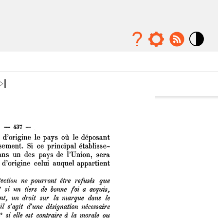
Mode
contraste
élévé