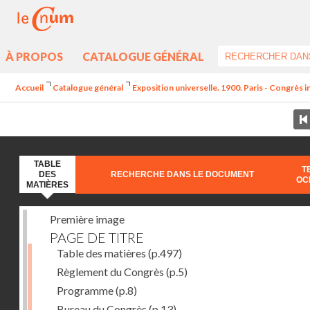
À PROPOS
CATALOGUE GÉNÉRAL
Accueil
Catalogue général
Exposition universelle. 1900. Paris - Congrès int
TABLE
T
DES
RECHERCHE DANS LE DOCUMENT
OC
MATIÈRES
Première image
PAGE DE TITRE
Table des matières
(p.497)
Règlement du Congrès
(p.5)
Programme
(p.8)
Bureau du Congrès
(p.13)