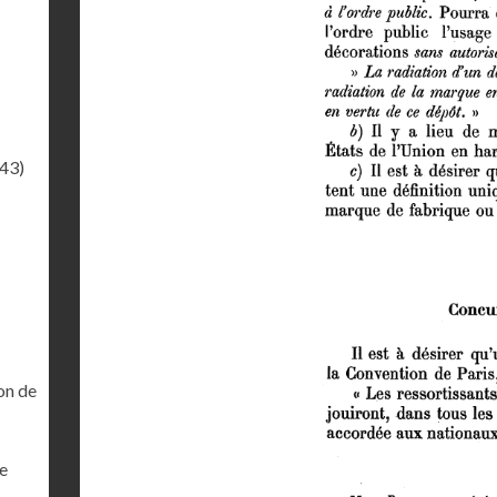
.43)
on de
ne