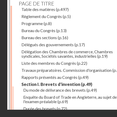
PAGE DE TITRE
Table des matières
(p.497)
Règlement du Congrès
(p.5)
Programme
(p.8)
Bureau du Congrès
(p.13)
Bureau des sections
(p.16)
Délégués des gouvernements
(p.17)
Délégation des Chambres de commerce, Chambres
syndicales, Sociétés savantes, industrielles
(p.19)
Liste des membres du Congrès
(p.22)
Travaux préparatoires. Commission d'organisation
(p
Rapports présentés au Congrès
(p.49)
Section I. Brevets d'invention
(p.49)
Du mode de délivrance des brevets
(p.49)
Enquête du Board of Trade en Angleterre, au sujet de
l'examen préalable
(p.69)
Durée des brevets
(p.72)
Droits réservés - CNAM
Définition de la brevetabilité
(p.74)