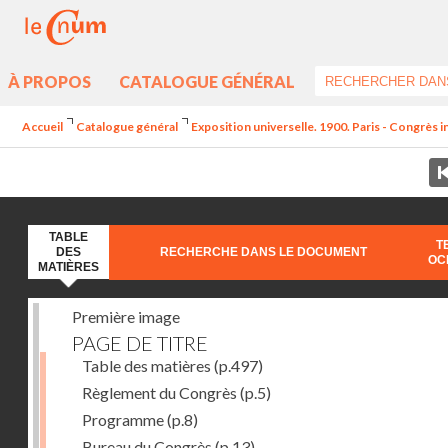
À PROPOS
CATALOGUE GÉNÉRAL
Accueil
Catalogue général
Exposition universelle. 1900. Paris - Congrès int
TABLE
T
DES
RECHERCHE DANS LE DOCUMENT
OC
MATIÈRES
Première image
PAGE DE TITRE
Table des matières
(p.497)
Règlement du Congrès
(p.5)
Programme
(p.8)
Bureau du Congrès
(p.13)