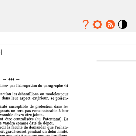
Mode
contraste
élévé