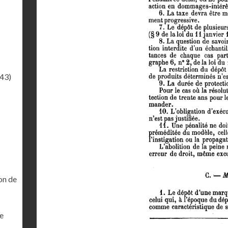
.43)
on de
ne