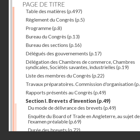
PAGE DE TITRE
Table des matières
(p.497)
Règlement du Congrès
(p.5)
Programme
(p.8)
Bureau du Congrès
(p.13)
Bureau des sections
(p.16)
Délégués des gouvernements
(p.17)
Délégation des Chambres de commerce, Chambres
syndicales, Sociétés savantes, industrielles
(p.19)
Liste des membres du Congrès
(p.22)
Travaux préparatoires. Commission d'organisation
(p
Rapports présentés au Congrès
(p.49)
Section I. Brevets d'invention
(p.49)
Du mode de délivrance des brevets
(p.49)
Enquête du Board of Trade en Angleterre, au sujet de
l'examen préalable
(p.69)
Durée des brevets
(p.72)
Droits réservés - CNAM
Définition de la brevetabilité
(p.74)