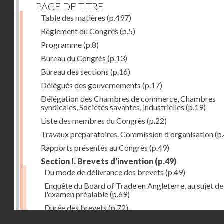
PAGE DE TITRE
Table des matières
(p.497)
Règlement du Congrès
(p.5)
Programme
(p.8)
Bureau du Congrès
(p.13)
Bureau des sections
(p.16)
Délégués des gouvernements
(p.17)
Délégation des Chambres de commerce, Chambres
syndicales, Sociétés savantes, industrielles
(p.19)
Liste des membres du Congrès
(p.22)
Travaux préparatoires. Commission d'organisation
(p
Rapports présentés au Congrès
(p.49)
Section I. Brevets d'invention
(p.49)
Du mode de délivrance des brevets
(p.49)
Enquête du Board of Trade en Angleterre, au sujet de
l'examen préalable
(p.69)
Durée des brevets
(p.72)
Droits réservés - CNAM
Définition de la brevetabilité
(p.74)